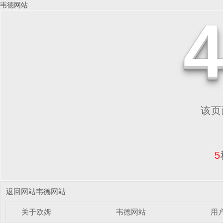
韦德网站
该页面
5
返回网站韦德网站
关于欧姆
韦德网站
用