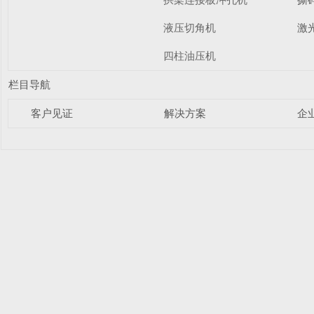
液压切角机
激
四柱油压机
栏目导航
客户见证
解决方案
企