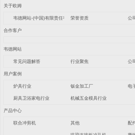
关于欧姆
韦德网站-(中国)有限责任韦德网站
荣誉资质
公
合作客户
韦德网站
常见问题解答
行业聚焦
公
用户案例
炉具行业
钣金加工厂
电
厨具卫浴家电行业
机械五金模具行业
产品中心
联合冲剪机
其他
配
拱梁连接板冲孔机
撕