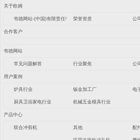
关于欧姆
韦德网站-(中国)有限责任韦德网站
荣誉资质
公
合作客户
韦德网站
常见问题解答
行业聚焦
公
用户案例
炉具行业
钣金加工厂
电
厨具卫浴家电行业
机械五金模具行业
产品中心
联合冲剪机
其他
配
拱梁连接板冲孔机
撕