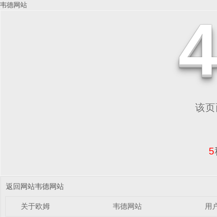
韦德网站
该页面
5
返回网站韦德网站
关于欧姆
韦德网站
用