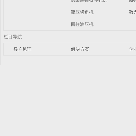
液压切角机
激
四柱油压机
栏目导航
客户见证
解决方案
企