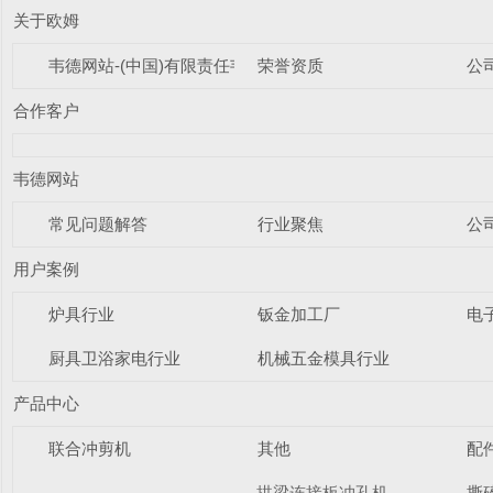
关于欧姆
韦德网站-(中国)有限责任韦德网站
荣誉资质
公
合作客户
韦德网站
常见问题解答
行业聚焦
公
用户案例
炉具行业
钣金加工厂
电
厨具卫浴家电行业
机械五金模具行业
产品中心
联合冲剪机
其他
配
拱梁连接板冲孔机
撕