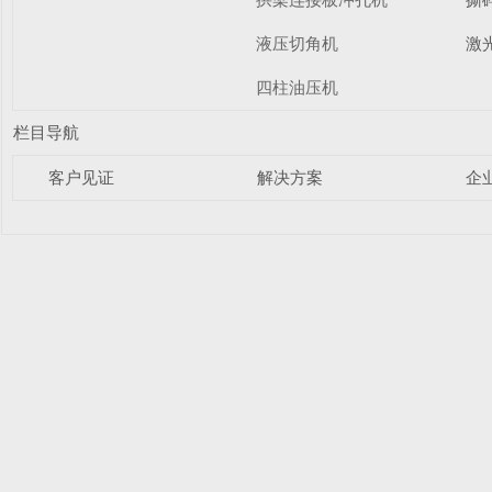
液压切角机
激
四柱油压机
栏目导航
客户见证
解决方案
企