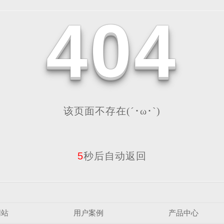
4
0
4
该页面不存在(´･ω･`)
5
秒后自动返回
网站
用户案例
产品中心