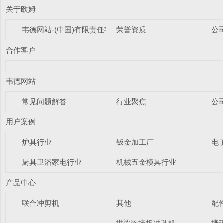
关于欧姆
韦德网站-(中国)有限责任韦德网站
荣誉资质
公
合作客户
韦德网站
常见问题解答
行业聚焦
公
用户案例
炉具行业
钣金加工厂
电
厨具卫浴家电行业
机械五金模具行业
产品中心
联合冲剪机
其他
配
拱梁连接板冲孔机
撕