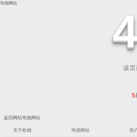
韦德网站
该页面
5
返回网站韦德网站
关于欧姆
韦德网站
用