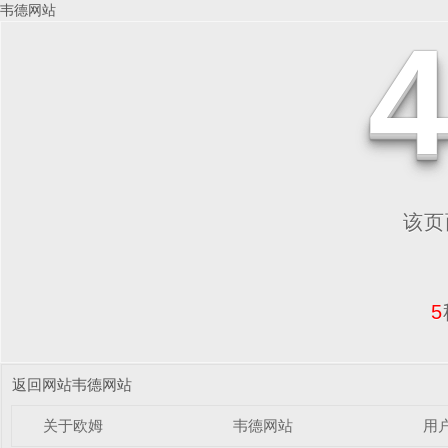
韦德网站
该页面
5
返回网站韦德网站
关于欧姆
韦德网站
用