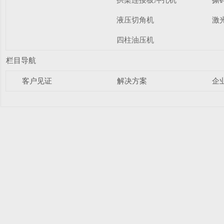
液压切角机
激
四柱油压机
栏目导航
客户见证
解决方案
企