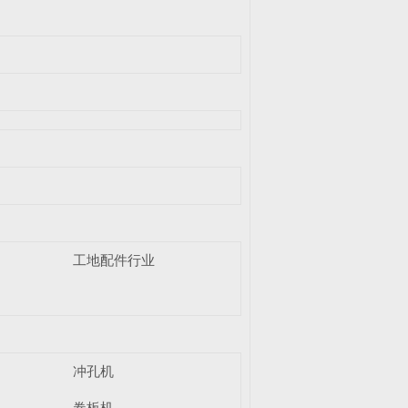
工地配件行业
冲孔机
卷板机