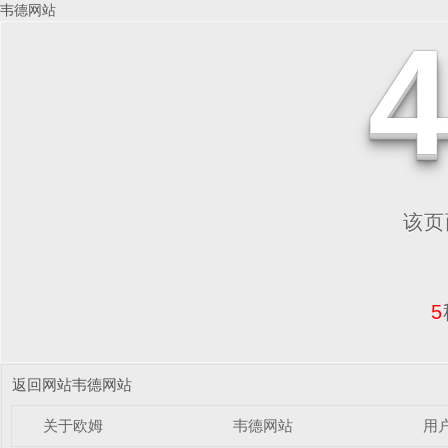
韦德网站
该页面
5
返回网站韦德网站
关于欧姆
韦德网站
用