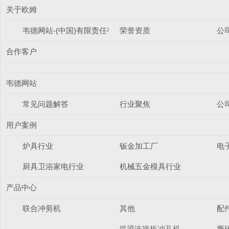
关于欧姆
韦德网站-(中国)有限责任韦德网站
荣誉资质
公
合作客户
韦德网站
常见问题解答
行业聚焦
公
用户案例
炉具行业
钣金加工厂
电
厨具卫浴家电行业
机械五金模具行业
产品中心
联合冲剪机
其他
配
拱梁连接板冲孔机
撕