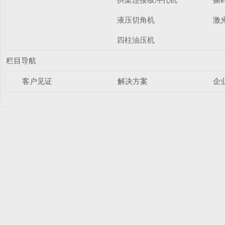
液压切角机
激
四柱油压机
栏目导航
客户见证
解决方案
企