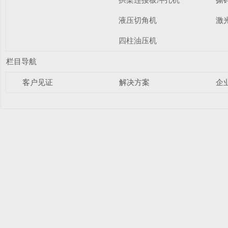
液压切角机
激
四柱油压机
栏目导航
客户见证
解决方案
企