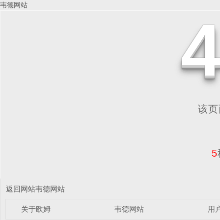
韦德网站
该页面
5
返回网站韦德网站
关于欧姆
韦德网站
用