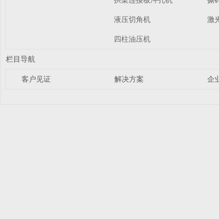
液压切角机
激
四柱油压机
栏目导航
客户见证
解决方案
企