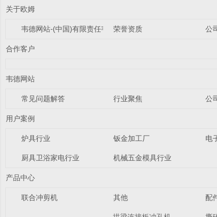
关于欧姆
韦德网站-(中国)有限责任韦德网站
荣誉资质
公
合作客户
韦德网站
常见问题解答
行业聚焦
公
用户案例
炉具行业
钣金加工厂
电
厨具卫浴家电行业
机械五金模具行业
产品中心
联合冲剪机
其他
配
拱梁连接板冲孔机
撕