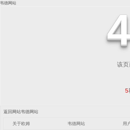
韦德网站
该页面
5
返回网站韦德网站
关于欧姆
韦德网站
用