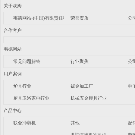
关于欧姆
韦德网站-(中国)有限责任韦德网站
荣誉资质
公
合作客户
韦德网站
常见问题解答
行业聚焦
公
用户案例
炉具行业
钣金加工厂
电
厨具卫浴家电行业
机械五金模具行业
产品中心
联合冲剪机
其他
配
拱梁连接板冲孔机
撕