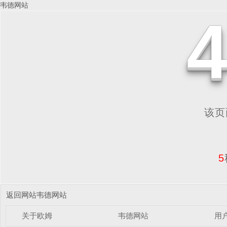
韦德网站
该页面
5
返回网站韦德网站
关于欧姆
韦德网站
用