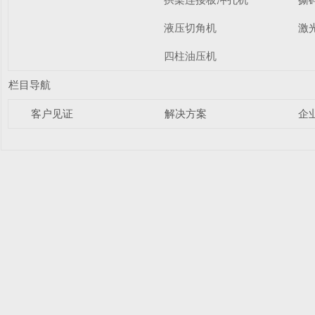
液压切角机
激
四柱油压机
栏目导航
客户见证
解决方案
企