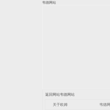
韦德网站
返回网站韦德网站
关于欧姆
韦德