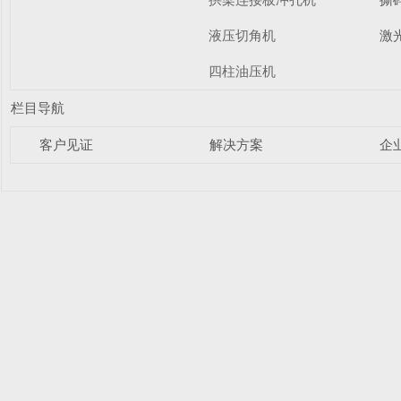
液压切角机
激
四柱油压机
栏目导航
客户见证
解决方案
企