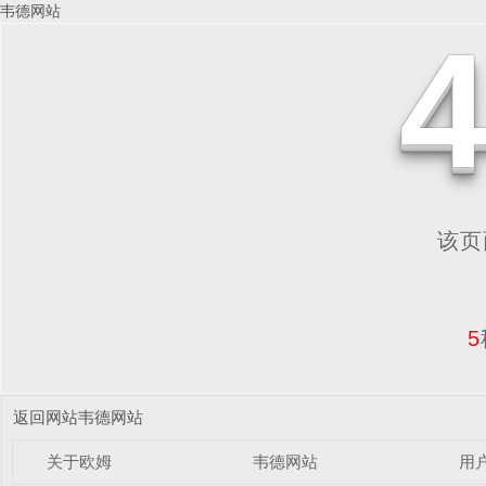
韦德网站
该页面
5
返回网站韦德网站
关于欧姆
韦德网站
用