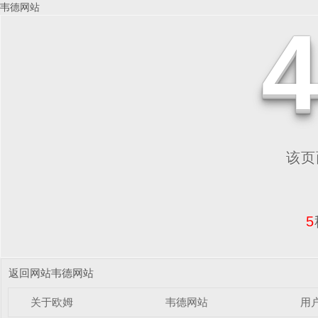
韦德网站
该页面
5
返回网站韦德网站
关于欧姆
韦德网站
用