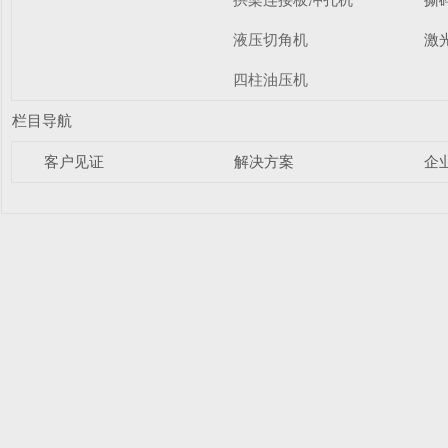
液压切角机
激
四柱油压机
栏目导航
客户见证
解决方案
企