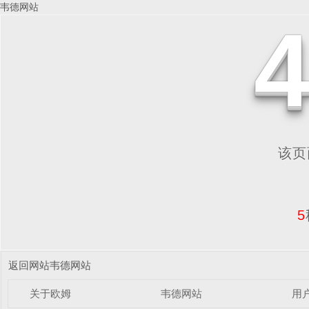
韦德网站
该页面
5
返回网站韦德网站
关于欧姆
韦德网站
用