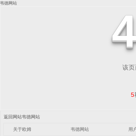
韦德网站
该页面
5
返回网站韦德网站
关于欧姆
韦德网站
用