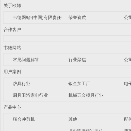
关于欧姆
韦德网站-(中国)有限责任韦德网站
荣誉资质
公
合作客户
韦德网站
常见问题解答
行业聚焦
公
用户案例
炉具行业
钣金加工厂
电
厨具卫浴家电行业
机械五金模具行业
产品中心
联合冲剪机
其他
配
拱梁连接板冲孔机
撕