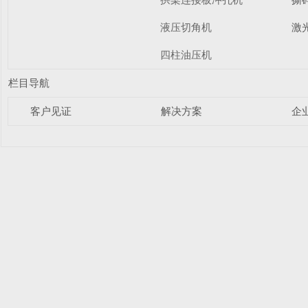
液压切角机
激
四柱油压机
栏目导航
客户见证
解决方案
企