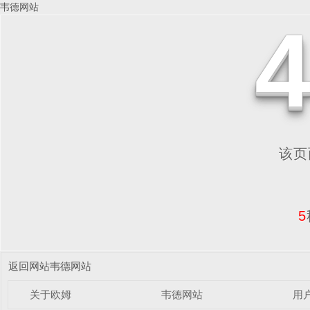
韦德网站
该页面
5
返回网站韦德网站
关于欧姆
韦德网站
用