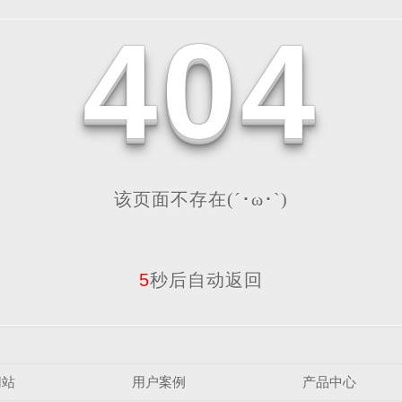
4
0
4
该页面不存在(´･ω･`)
5
秒后自动返回
网站
用户案例
产品中心