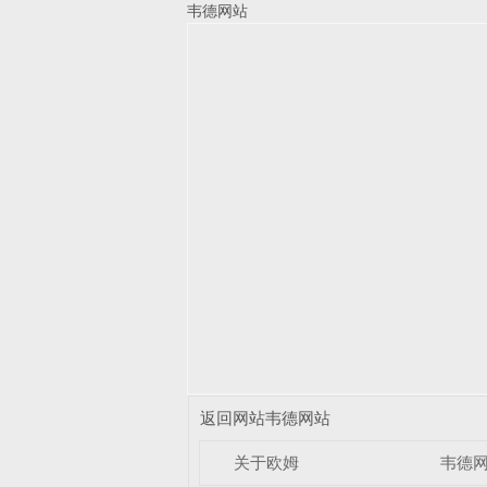
韦德网站
返回网站韦德网站
关于欧姆
韦德