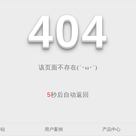
4
0
4
该页面不存在(´･ω･`)
5
秒后自动返回
网站
用户案例
产品中心