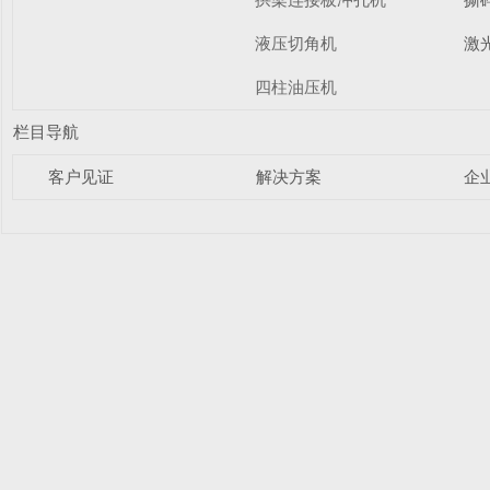
液压切角机
激
四柱油压机
栏目导航
客户见证
解决方案
企