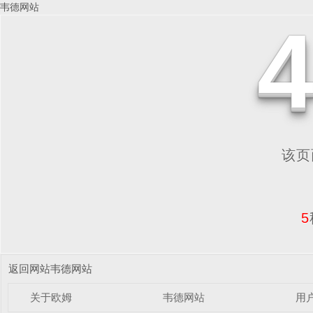
韦德网站
该页面
5
返回网站韦德网站
关于欧姆
韦德网站
用