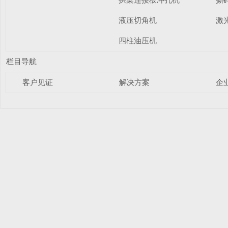
液压切角机
激
四柱油压机
栏目导航
客户见证
解决方案
企