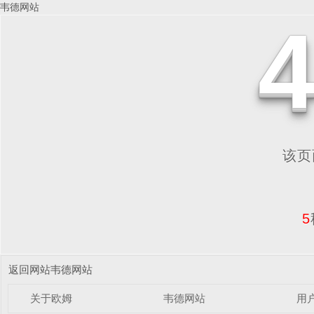
韦德网站
该页面
5
返回网站韦德网站
关于欧姆
韦德网站
用