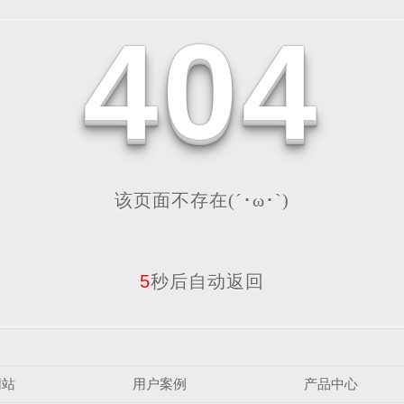
4
0
4
该页面不存在(´･ω･`)
5
秒后自动返回
网站
用户案例
产品中心