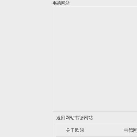
韦德网站
返回网站韦德网站
关于欧姆
韦德