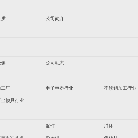
资质
公司简介
聚焦
公司动态
加工厂
电子电器行业
不锈钢加工行业
五金模具行业
配件
冲床
连接板冲孔机
撕碎机
刨槽机