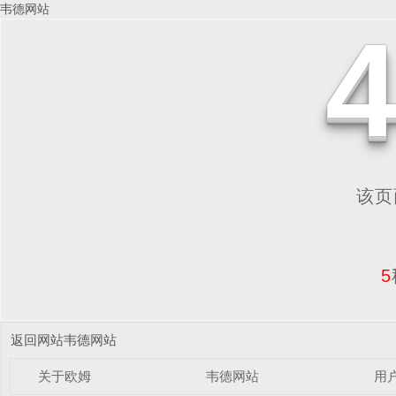
韦德网站
该页面
5
返回网站韦德网站
关于欧姆
韦德网站
用