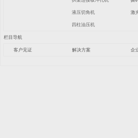
液压切角机
激
四柱油压机
栏目导航
客户见证
解决方案
企