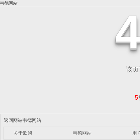
韦德网站
该页面
5
返回网站韦德网站
关于欧姆
韦德网站
用