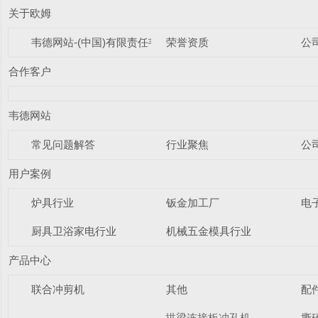
关于欧姆
韦德网站-(中国)有限责任韦德网站
荣誉资质
公
合作客户
韦德网站
常见问题解答
行业聚焦
公
用户案例
炉具行业
钣金加工厂
电
厨具卫浴家电行业
机械五金模具行业
产品中心
联合冲剪机
其他
配
拱梁连接板冲孔机
撕