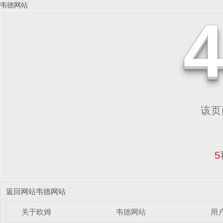
韦德网站
该页面
5
返回网站韦德网站
关于欧姆
韦德网站
用