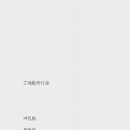
工地配件行业
冲孔机
卷板机