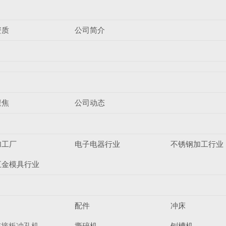
资质
公司简介
聚焦
公司动态
加工厂
电子电器行业
不锈钢加工行业
五金模具行业
配件
冲床
连接板冲孔机
撕碎机
刨槽机