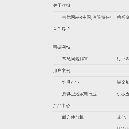
关于欧姆
韦德网站-(中国)有限责任韦德网站
荣誉
合作客户
韦德网站
常见问题解答
行业
用户案例
炉具行业
钣金
厨具卫浴家电行业
机械
产品中心
联合冲剪机
其他
拱梁