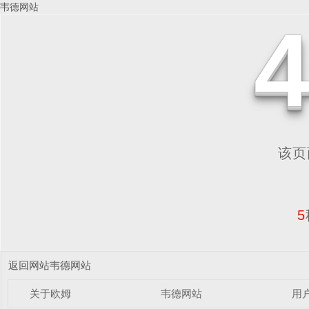
韦德网站
该页面
5
返回网站韦德网站
关于欧姆
韦德网站
用