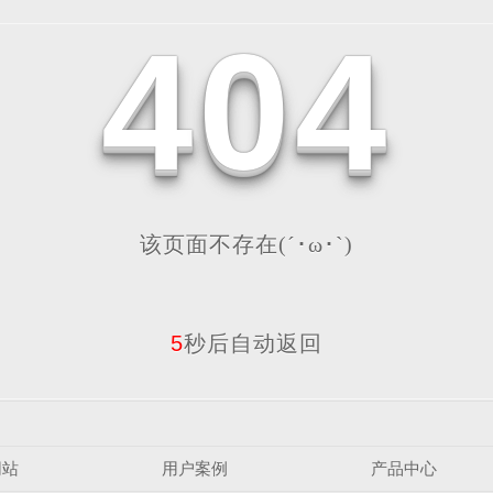
4
0
4
该页面不存在(´･ω･`)
5
秒后自动返回
网站
用户案例
产品中心