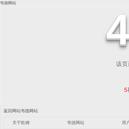
韦德网站
该页面
5
返回网站韦德网站
关于欧姆
韦德网站
用