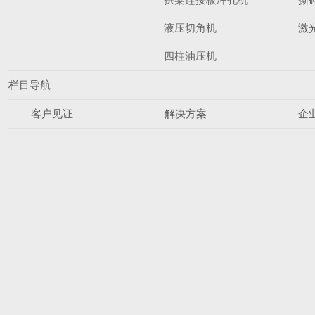
液压切角机
激
四柱油压机
栏目导航
客户见证
解决方案
企