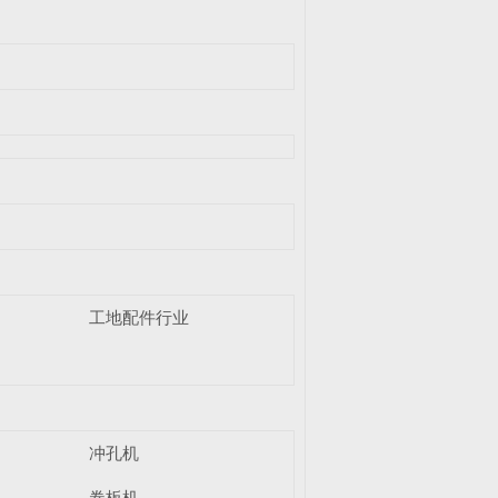
工地配件行业
冲孔机
卷板机