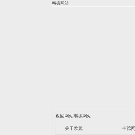
韦德网站
返回网站韦德网站
关于欧姆
韦德