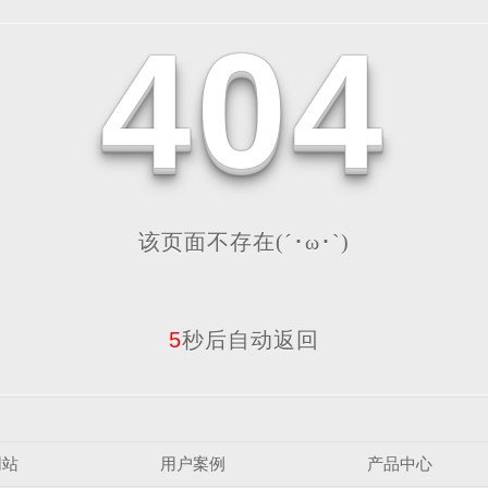
4
0
4
该页面不存在(´･ω･`)
5
秒后自动返回
网站
用户案例
产品中心