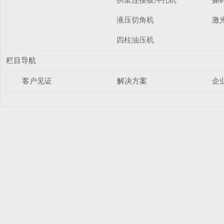
液压切角机
激
四柱油压机
栏目导航
客户见证
解决方案
企