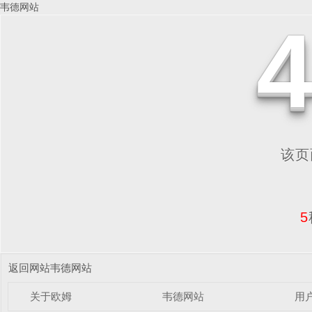
韦德网站
该页面
5
返回网站韦德网站
关于欧姆
韦德网站
用