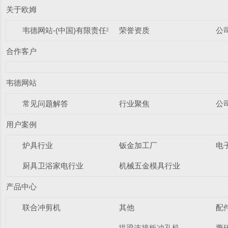
关于欧姆
韦德网站-(中国)有限责任韦德网站
荣誉资质
公
合作客户
韦德网站
常见问题解答
行业聚焦
公
用户案例
炉具行业
钣金加工厂
电
厨具卫浴家电行业
机械五金模具行业
产品中心
联合冲剪机
其他
配
拱梁连接板冲孔机
撕