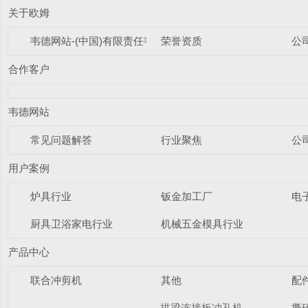
关于欧姆
韦德网站-(中国)有限责任韦德网站
荣誉资质
公
合作客户
韦德网站
常见问题解答
行业聚焦
公
用户案例
炉具行业
钣金加工厂
电
厨具卫浴家电行业
机械五金模具行业
产品中心
联合冲剪机
其他
配
拱梁连接板冲孔机
撕