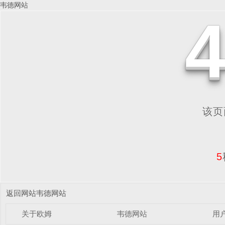
韦德网站
该页面
5
返回网站韦德网站
关于欧姆
韦德网站
用