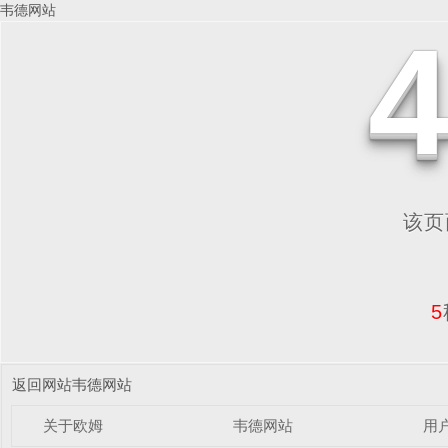
韦德网站
该页面
5
返回网站韦德网站
关于欧姆
韦德网站
用