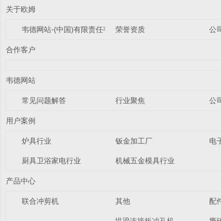
关于欧姆
韦德网站-(中国)有限责任韦德网站
荣誉资质
公
合作客户
韦德网站
常见问题解答
行业聚焦
公
用户案例
炉具行业
钣金加工厂
电
厨具卫浴家电行业
机械五金模具行业
产品中心
联合冲剪机
其他
配
拱梁连接板冲孔机
撕