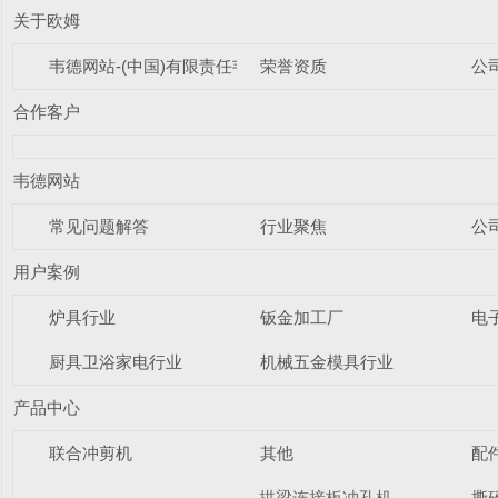
关于欧姆
韦德网站-(中国)有限责任韦德网站
荣誉资质
公
合作客户
韦德网站
常见问题解答
行业聚焦
公
用户案例
炉具行业
钣金加工厂
电
厨具卫浴家电行业
机械五金模具行业
产品中心
联合冲剪机
其他
配
拱梁连接板冲孔机
撕