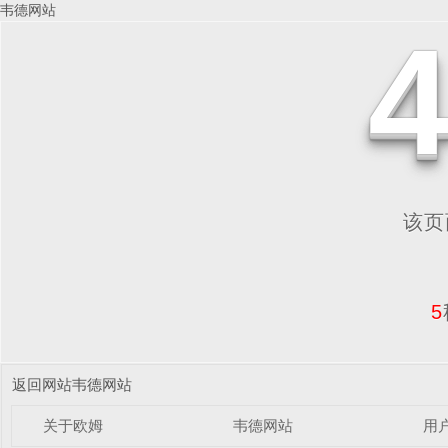
韦德网站
该页面
5
返回网站韦德网站
关于欧姆
韦德网站
用