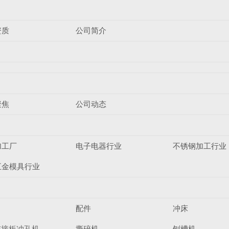
资质
公司简介
聚焦
公司动态
加工厂
电子电器行业
不锈钢加工行业
五金模具行业
配件
冲床
连接板冲孔机
撕碎机
刨槽机