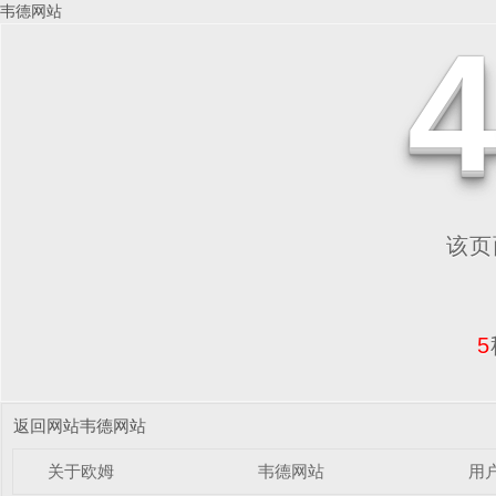
韦德网站
该页面
5
返回网站韦德网站
关于欧姆
韦德网站
用