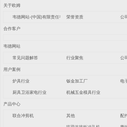
关于欧姆
韦德网站-(中国)有限责任韦德网站
荣誉资质
公
合作客户
韦德网站
常见问题解答
行业聚焦
公
用户案例
炉具行业
钣金加工厂
电
厨具卫浴家电行业
机械五金模具行业
产品中心
联合冲剪机
其他
配
拱梁连接板冲孔机
撕